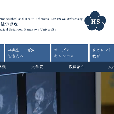
harmaceutical and Health Sciences, Kanazawa University
保健学専攻
edical Sciences, Kanazawa University
卒業生・一般の
オープン
リカレント
皆さんへ
キャンパス
教育
学類
大学院
教員紹介
入