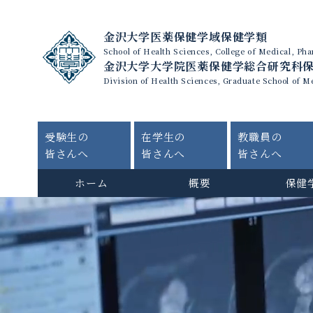
金沢大学医薬保健学域保健学類
School of Health Sciences, College of Medical, P
金沢大学大学院医薬保健学総合研究科
Division of Health Sciences, Graduate School of M
受験生の
在学生の
教職員の
皆さんへ
皆さんへ
皆さんへ
ホーム
概要
保健