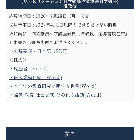
(リハビリテーション科学領域作業療法科学講座)
准教授
応募締切日 : 2026年9月28日（月）必着
採用予定日 : 2027年4月1日以降のできるだけ早い時期
※封筒に「作業療法科学講座教員（准教授）応募書類在中」
と朱書きし書留郵便でお送りください。
→公募要項・日本語（PDF)
＜様式＞
・履歴書（Excel)
・研究業績目録（Word)
・本学での教育研究に関する抱負(Word)
・臨床,教育,社会貢献,その他の活動(Word)
参考