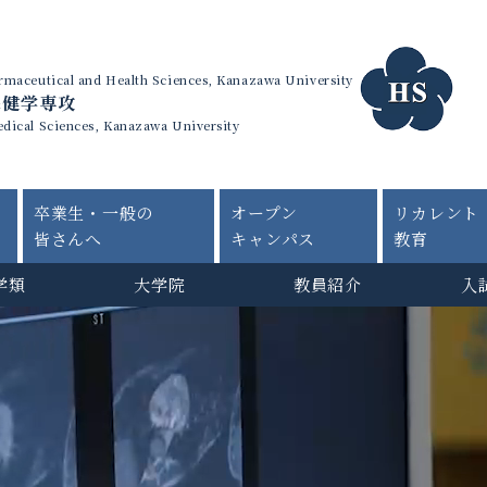
harmaceutical and Health Sciences, Kanazawa University
保健学専攻
edical Sciences, Kanazawa University
卒業生・一般の
オープン
リカレント
皆さんへ
キャンパス
教育
学類
大学院
教員紹介
入