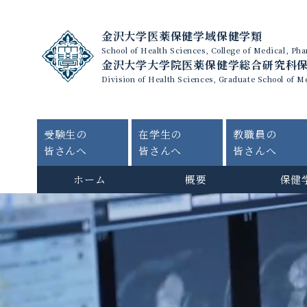
金沢大学医薬保健学域保健学類
School of Health Sciences, College of Medical, P
金沢大学大学院医薬保健学総合研究科
Division of Health Sciences, Graduate School of M
受験生の
在学生の
教職員の
皆さんへ
皆さんへ
皆さんへ
ホーム
概要
保健