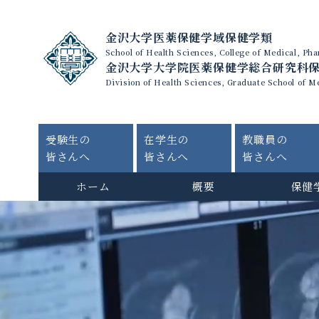
金沢大学医薬保健学域保健学類
School of Health Sciences, College of Medical, P
金沢大学大学院医薬保健学総合研究科
Division of Health Sciences, Graduate School of M
受験生の
在学生の
教職員の
皆さんへ
皆さんへ
皆さんへ
ホーム
概要
保健