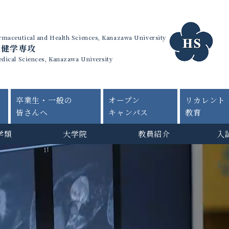
harmaceutical and Health Sciences, Kanazawa University
保健学専攻
edical Sciences, Kanazawa University
卒業生・一般の
オープン
リカレント
皆さんへ
キャンパス
教育
学類
大学院
教員紹介
入