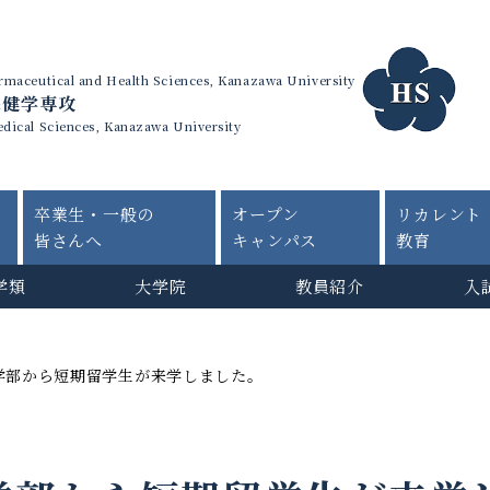
harmaceutical and Health Sciences, Kanazawa University
保健学専攻
edical Sciences, Kanazawa University
卒業生・一般の
オープン
リカレント
皆さんへ
キャンパス
教育
学類
大学院
教員紹介
入
学部から短期留学生が来学しました。