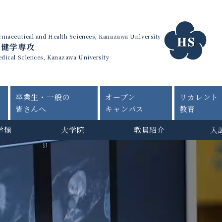
harmaceutical and Health Sciences, Kanazawa University
保健学専攻
edical Sciences, Kanazawa University
卒業生・一般の
オープン
リカレント
皆さんへ
キャンパス
教育
学類
大学院
教員紹介
入