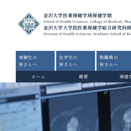
金沢大学医薬保健学域保健学類
School of Health Sciences, College of Medical, P
金沢大学大学院医薬保健学総合研究科
Division of Health Sciences, Graduate School of M
受験生の
在学生の
教職員の
皆さんへ
皆さんへ
皆さんへ
ホーム
概要
保健