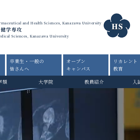
harmaceutical and Health Sciences, Kanazawa University
保健学専攻
edical Sciences, Kanazawa University
卒業生・一般の
オープン
リカレント
皆さんへ
キャンパス
教育
学類
大学院
教員紹介
入