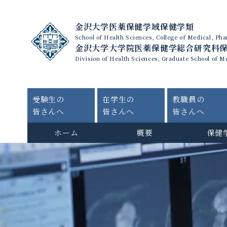
金沢大学医薬保健学域保健学類
School of Health Sciences, College of Medical, P
金沢大学大学院医薬保健学総合研究科
Division of Health Sciences, Graduate School of M
受験生の
在学生の
教職員の
皆さんへ
皆さんへ
皆さんへ
ホーム
概要
保健