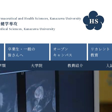
harmaceutical and Health Sciences, Kanazawa University
保健学専攻
edical Sciences, Kanazawa University
卒業生・一般の
オープン
リカレント
皆さんへ
キャンパス
教育
学類
大学院
教員紹介
入