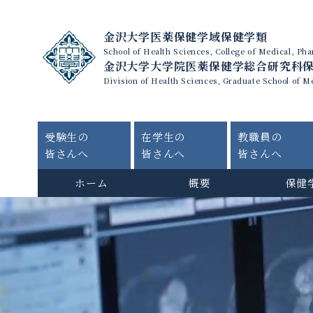
金沢大学医薬保健学域保健学類
School of Health Sciences, College of Medical, P
金沢大学大学院医薬保健学総合研究科
Division of Health Sciences, Graduate School of M
受験生の
在学生の
教職員の
皆さんへ
皆さんへ
皆さんへ
ホーム
概要
保健