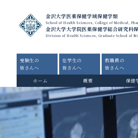
金沢大学医薬保健学域保健学類
School of Health Sciences, College of Medical, P
金沢大学大学院医薬保健学総合研究科
Division of Health Sciences, Graduate School of M
受験生の
在学生の
教職員の
皆さんへ
皆さんへ
皆さんへ
ホーム
概要
保健