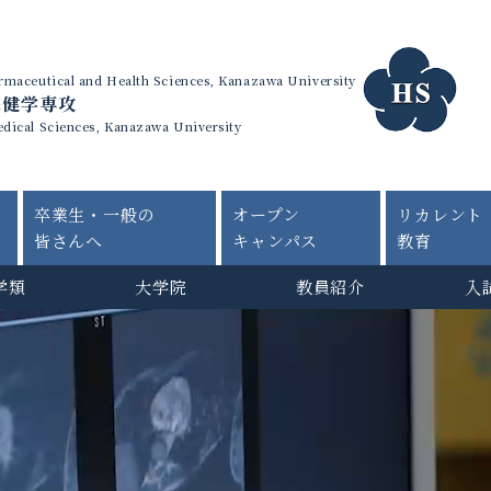
harmaceutical and Health Sciences, Kanazawa University
保健学専攻
edical Sciences, Kanazawa University
卒業生・一般の
オープン
リカレント
皆さんへ
キャンパス
教育
学類
大学院
教員紹介
入