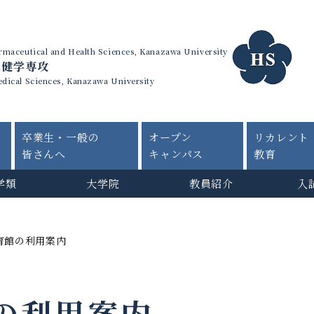
harmaceutical and Health Sciences, Kanazawa University
保健学専攻
edical Sciences, Kanazawa University
卒業生・一般の
オープン
リカレント
皆さんへ
キャンパス
教育
学類
大学院
教員紹介
入
育館の利用案内
の利用案内