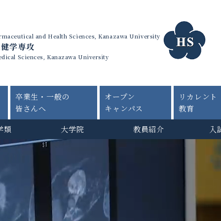
harmaceutical and Health Sciences, Kanazawa University
保健学専攻
edical Sciences, Kanazawa University
卒業生・一般の
オープン
リカレント
皆さんへ
キャンパス
教育
学類
大学院
教員紹介
入