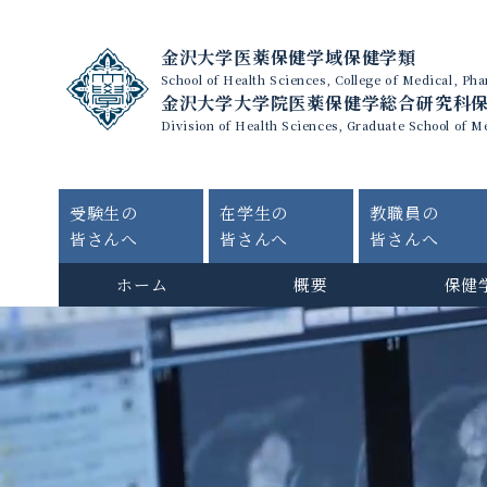
金沢大学医薬保健学域保健学類
School of Health Sciences, College of Medical, P
金沢大学大学院医薬保健学総合研究科
Division of Health Sciences, Graduate School of M
受験生の
在学生の
教職員の
皆さんへ
皆さんへ
皆さんへ
ホーム
概要
保健