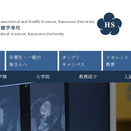
harmaceutical and Health Sciences, Kanazawa University
保健学専攻
edical Sciences, Kanazawa University
卒業生・一般の
オープン
リカレント
皆さんへ
キャンパス
教育
学類
大学院
教員紹介
入