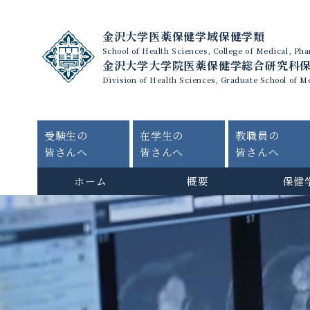
金沢大学医薬保健学域保健学類
School of Health Sciences, College of Medical, P
金沢大学大学院医薬保健学総合研究科
Division of Health Sciences, Graduate School of M
受験生の
在学生の
教職員の
皆さんへ
皆さんへ
皆さんへ
ホーム
概要
保健