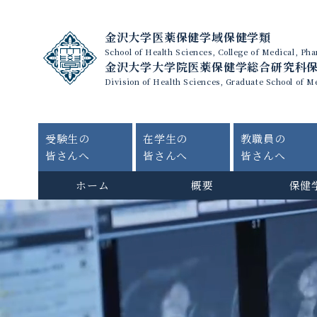
金沢大学医薬保健学域保健学類
School of Health Sciences, College of Medical, P
金沢大学大学院医薬保健学総合研究科
Division of Health Sciences, Graduate School of M
受験生の
在学生の
教職員の
皆さんへ
皆さんへ
皆さんへ
ホーム
概要
保健