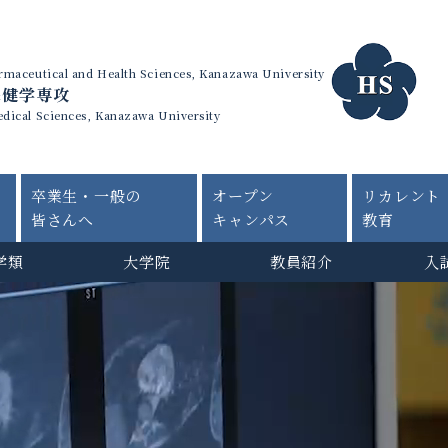
harmaceutical and Health Sciences, Kanazawa University
保健学専攻
edical Sciences, Kanazawa University
卒業生・一般の
オープン
リカレント
皆さんへ
キャンパス
教育
学類
大学院
教員紹介
入