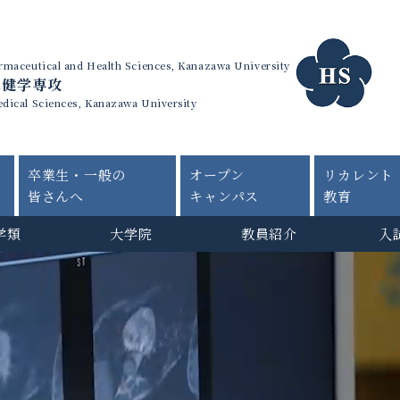
harmaceutical and Health Sciences, Kanazawa University
保健学専攻
edical Sciences, Kanazawa University
卒業生・一般の
オープン
リカレント
皆さんへ
キャンパス
教育
学類
大学院
教員紹介
入