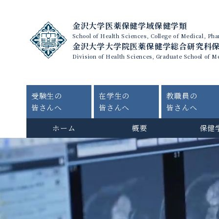
金沢大学医薬保健学域保健学類
School of Health Sciences, College of Medical, P
金沢大学大学院医薬保健学総合研究科
Division of Health Sciences, Graduate School of M
受験生の
在学生の
教職員の
皆さんへ
皆さんへ
皆さんへ
ホーム
概要
保健