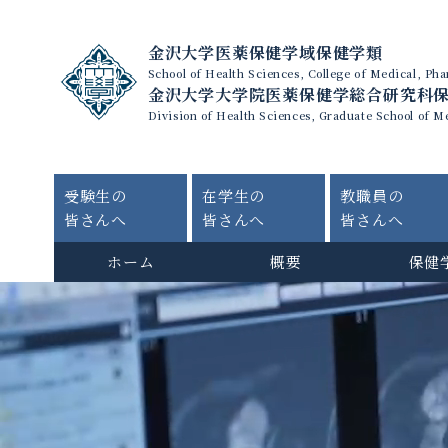
金沢大学医薬保健学域保健学類
School of Health Sciences, College of Medical, P
金沢大学大学院医薬保健学総合研究科
Division of Health Sciences, Graduate School of M
受験生の
在学生の
教職員の
皆さんへ
皆さんへ
皆さんへ
ホーム
概要
保健