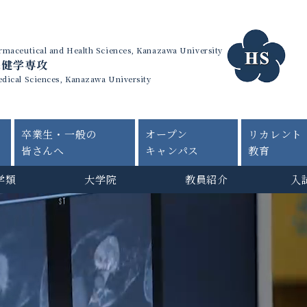
harmaceutical and Health Sciences, Kanazawa University
保健学専攻
edical Sciences, Kanazawa University
卒業生・一般の
オープン
リカレント
皆さんへ
キャンパス
教育
学類
大学院
教員紹介
入