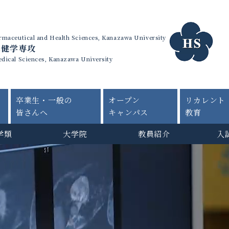
harmaceutical and Health Sciences, Kanazawa University
保健学専攻
edical Sciences, Kanazawa University
卒業生・一般の
オープン
リカレント
皆さんへ
キャンパス
教育
学類
大学院
教員紹介
入