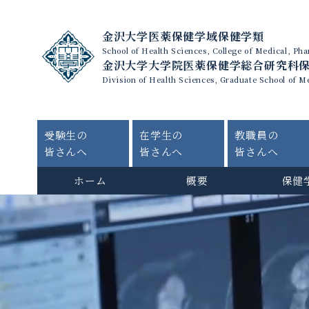
金沢大学医薬保健学域保健学類
School of Health Sciences, College of Medical, P
金沢大学大学院医薬保健学総合研究科
Division of Health Sciences, Graduate School of M
受験生の
在学生の
教職員の
皆さんへ
皆さんへ
皆さんへ
ホーム
概要
保健