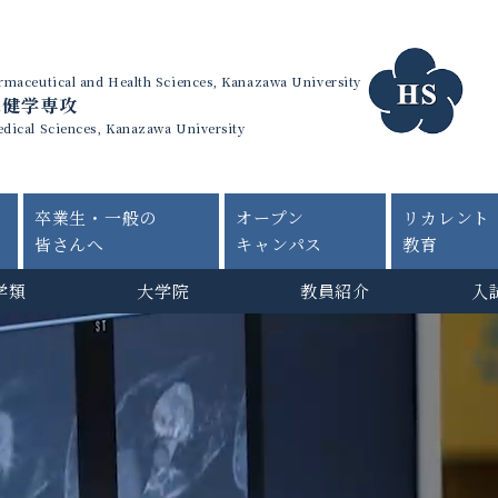
harmaceutical and Health Sciences, Kanazawa University
保健学専攻
edical Sciences, Kanazawa University
卒業生・一般の
オープン
リカレント
皆さんへ
キャンパス
教育
学類
大学院
教員紹介
入