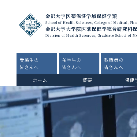
金沢大学医薬保健学域保健学類
School of Health Sciences, College of Medical, P
金沢大学大学院医薬保健学総合研究科
Division of Health Sciences, Graduate School of M
受験生の
在学生の
教職員の
皆さんへ
皆さんへ
皆さんへ
ホーム
概要
保健