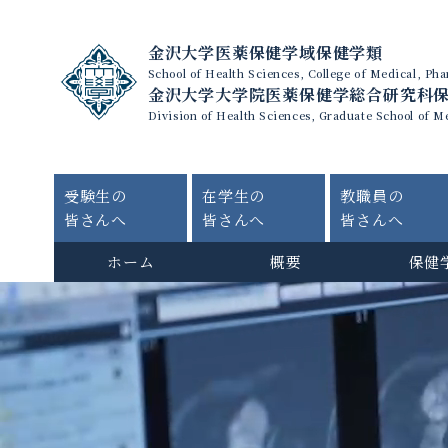
金沢大学医薬保健学域保健学類
School of Health Sciences, College of Medical, P
金沢大学大学院医薬保健学総合研究科
Division of Health Sciences, Graduate School of M
受験生の
在学生の
教職員の
皆さんへ
皆さんへ
皆さんへ
ホーム
概要
保健