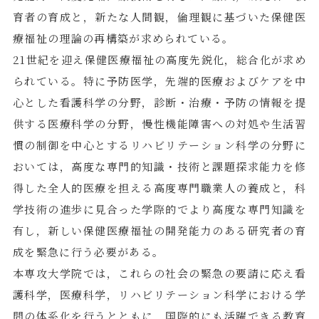
育者の育成と，新たな人間観，倫理観に基づいた保健医
療福祉の理論の再構築が求められている。
21世紀を迎え保健医療福祉の高度先鋭化，総合化が求め
られている。特に予防医学，先端的医療およびケアを中
心とした看護科学の分野，診断・治療・予防の情報を提
供する医療科学の分野，慢性機能障害への対処や生活習
慣の制御を中心とするリハビリテーション科学の分野に
おいては，高度な専門的知識・技術と課題探求能力を修
得した全人的医療を担える高度専門職業人の養成と，科
学技術の進歩に見合った学際的でより高度な専門知識を
有し，新しい保健医療福祉の開発能力のある研究者の育
成を緊急に行う必要がある。
本専攻大学院では，これらの社会の緊急の要請に応え看
護科学，医療科学，リハビリテーション科学における学
問の体系化を行うとともに，国際的にも活躍できる教育