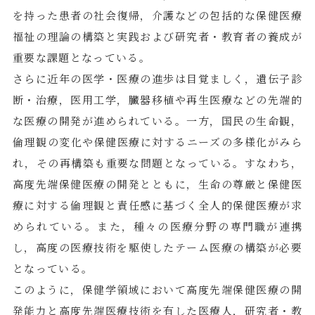
を持った患者の社会復帰，介護などの包括的な保健医療
福祉の理論の構築と実践および研究者・教育者の養成が
重要な課題となっている。
さらに近年の医学・医療の進歩は目覚ましく，遺伝子診
断・治療，医用工学，臓器移植や再生医療などの先端的
な医療の開発が進められている。一方，国民の生命観，
倫理観の変化や保健医療に対するニーズの多様化がみら
れ，その再構築も重要な問題となっている。すなわち，
高度先端保健医療の開発とともに，生命の尊厳と保健医
療に対する倫理観と責任感に基づく全人的保健医療が求
められている。また，種々の医療分野の専門職が連携
し，高度の医療技術を駆使したテーム医療の構築が必要
となっている。
このように，保健学領域において高度先端保健医療の開
発能力と高度先端医療技術を有した医療人，研究者・教