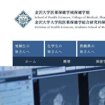
金沢大学医薬保健学域保健学類
School of Health Sciences, College of Medical, P
金沢大学大学院医薬保健学総合研究科
Division of Health Sciences, Graduate School of M
受験生の
在学生の
教職員の
皆さんへ
皆さんへ
皆さんへ
ホーム
概要
保健