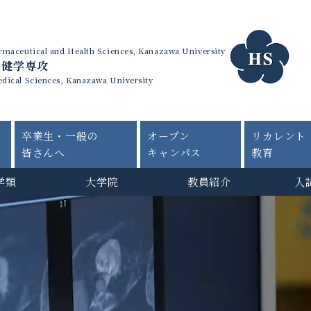
harmaceutical and Health Sciences, Kanazawa University
保健学専攻
edical Sciences, Kanazawa University
卒業生・一般の
オープン
リカレント
皆さんへ
キャンパス
教育
学類
大学院
教員紹介
入