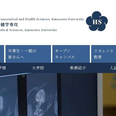
harmaceutical and Health Sciences, Kanazawa University
保健学専攻
edical Sciences, Kanazawa University
卒業生・一般の
オープン
リカレント
皆さんへ
キャンパス
教育
学類
大学院
教員紹介
入