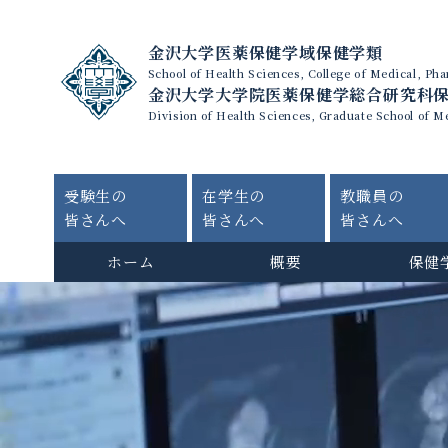
金沢大学医薬保健学域保健学類
School of Health Sciences, College of Medical, P
金沢大学大学院医薬保健学総合研究科
Division of Health Sciences, Graduate School of M
受験生の
在学生の
教職員の
皆さんへ
皆さんへ
皆さんへ
ホーム
概要
保健