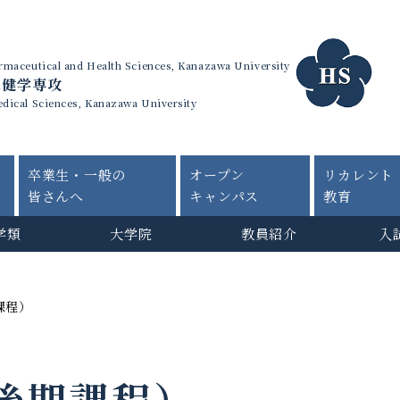
harmaceutical and Health Sciences, Kanazawa University
保健学専攻
edical Sciences, Kanazawa University
卒業生・一般の
オープン
リカレント
皆さんへ
キャンパス
教育
学類
大学院
教員紹介
入
課程）
後期課程）