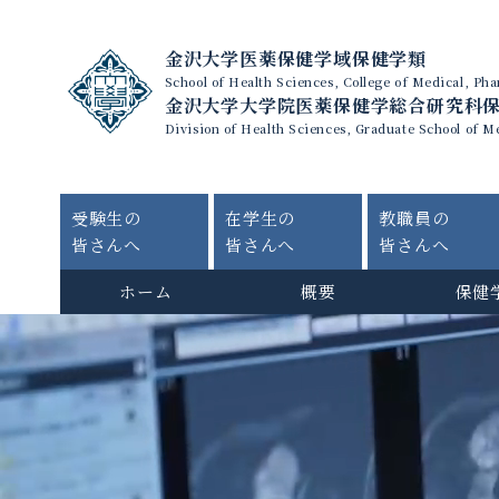
金沢大学医薬保健学域保健学類
School of Health Sciences, College of Medical, P
金沢大学大学院医薬保健学総合研究科
Division of Health Sciences, Graduate School of M
受験生の
在学生の
教職員の
皆さんへ
皆さんへ
皆さんへ
ホーム
概要
保健