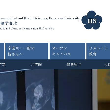
harmaceutical and Health Sciences, Kanazawa University
保健学専攻
edical Sciences, Kanazawa University
卒業生・一般の
オープン
リカレント
皆さんへ
キャンパス
教育
学類
大学院
教員紹介
入