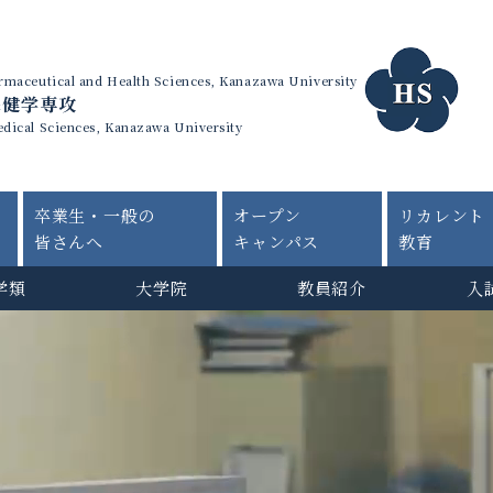
harmaceutical and Health Sciences, Kanazawa University
保健学専攻
edical Sciences, Kanazawa University
卒業生・一般の
オープン
リカレント
皆さんへ
キャンパス
教育
学類
大学院
教員紹介
入