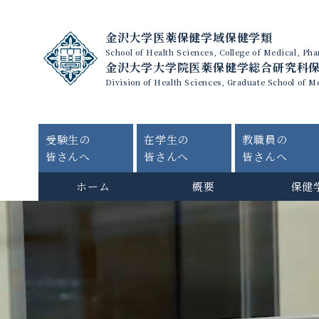
金沢大学医薬保健学域保健学類
School of Health Sciences, College of Medical, P
金沢大学大学院医薬保健学総合研究科
Division of Health Sciences, Graduate School of M
受験生の
在学生の
教職員の
皆さんへ
皆さんへ
皆さんへ
ホーム
概要
保健