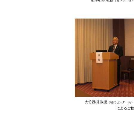
稲津明広 教授
（センター長
大竹茂樹 教授
（初代センター長・
によるご