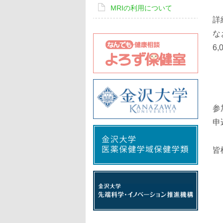
MRIの利用について
詳
な
6
参
申
皆