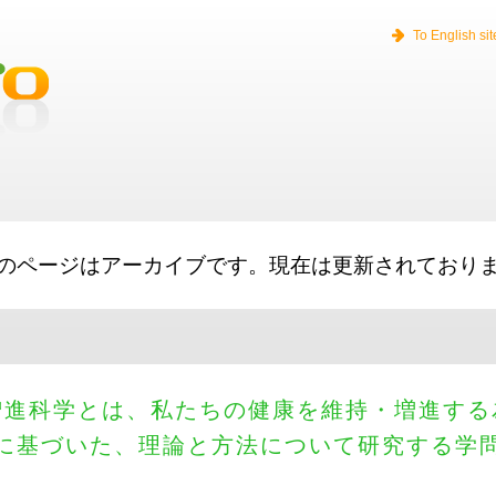
 Loans
Working Capital
Small Business Loans
Long Term Loans
Merch
To English sit
のページはアーカイブです。現在は更新されており
増進科学とは、私たちの健康を維持・増進する
に基づいた、理論と方法について研究する学