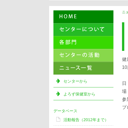
ニュ
健
1
センターから
日
場
よろず保健室から
参
プ
データベース
・
活動報告（2012年まで）
・