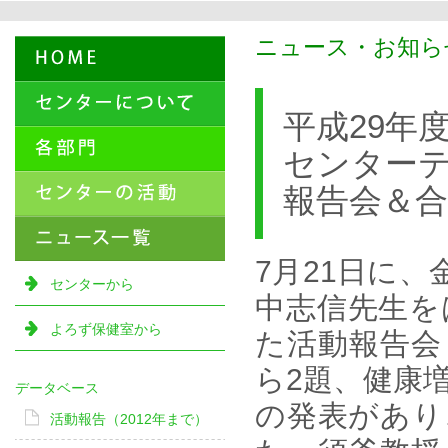
ニュース・お知らせ
平成29年
センター
報告会＆
7月21日に
センターから
中志信先生を
よろず保健室から
た活動報告会
ら2題、健康
データベース
の発表があり
活動報告（2012年まで）