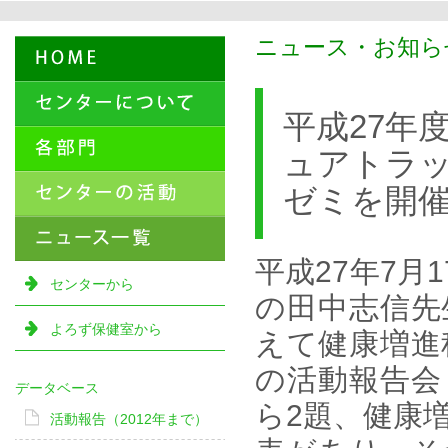
ニュース・お知らせ
平成27年
ュアトラッ
ゼミを開
平成27年7
センターから
の田中志信先
よろず保健室から
えて健康増進
の活動報告会
データベース
ら2題、健康
活動報告（2012年まで）