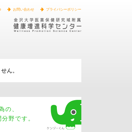
ns
SBA Loans
best business loans
Short Term Loads
Equipment
e
お問い合わせ
プライバシーポリシー
ません。
為の、
問分野です。