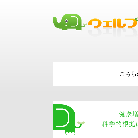
Merchant Cash Advances
Working Capital
b
Financing
こちら
健康
科学的根拠