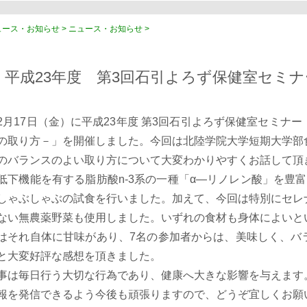
ース・お知らせ > ニュース・お知らせ >
平成23年度 第3回石引よろず保健室セミ
月17日（金）に平成23年度 第3回石引よろず保健室セミナ
の取り方－」を開催しました。今回は北陸学院大学短期大学部
のバランスのよい取り方について大変わかりやすくお話して頂
低下機能を有する脂肪酸n-3系の一種「α―リノレン酸」を豊
しゃぶしゃぶの試食を行いました。加えて、今回は特別にセレ
ない無農薬野菜も使用しました。いずれの食材も身体によいと
はそれ自体に甘味があり、7名の参加者からは、美味しく、バ
と大変好評な感想を頂きました。
事は毎日行う大切な行為であり、健康へ大きな影響を与えます
報を発信できるよう今後も頑張りますので、どうぞ宜しくお願