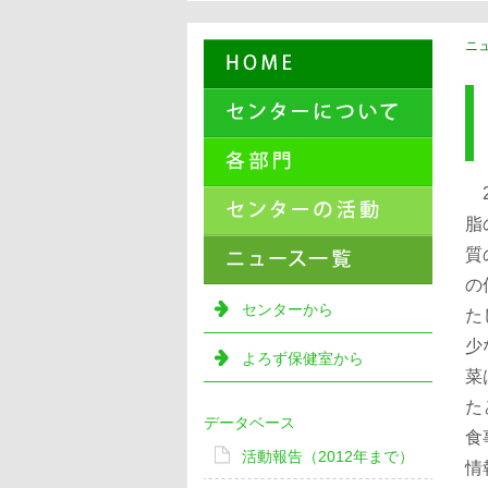
ニュ
2
脂
質
の
センターから
た
少
よろず保健室から
菜
た
データベース
食
活動報告（2012年まで）
情