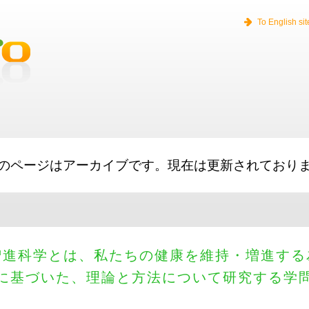
usiness loans
Small Business Loans
Big Lines of Credit
Long Term Loa
To English sit
のページはアーカイブです。現在は更新されており
増進科学とは、私たちの健康を維持・増進する
に基づいた、理論と方法について研究する学