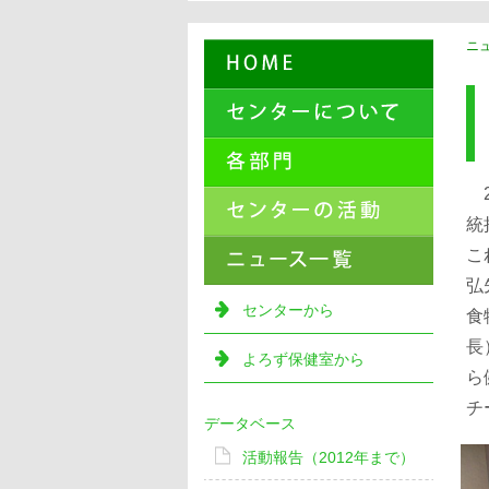
ニュ
2
統
こ
弘
センターから
食
長
よろず保健室から
ら
チ
データベース
活動報告（2012年まで）