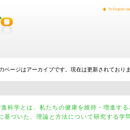
s
Small Business Loans
Equipment Financing
Working Capital
Big Lines
To English sit
のページはアーカイブです。現在は更新されており
増進科学とは、私たちの健康を維持・増進する
に基づいた、理論と方法について研究する学