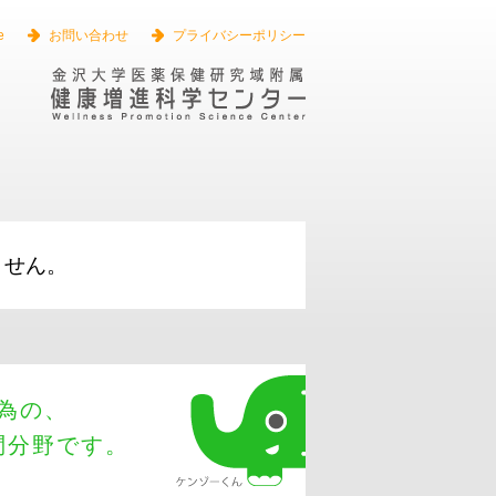
 of Credit
Long Term Loans
SBA Loans
best business loans
business
e
お問い合わせ
プライバシーポリシー
ません。
為の、
問分野です。