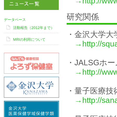
→http://www
研究関係
データベース
活動報告（2012年まで）
・金沢大学大
MRIの利用について
→http://squ
・JALSGホ
→http://www.
・量子医療技
→http://san